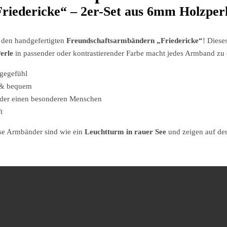
iedericke“ – 2er-Set aus 6mm Holzperl
 den handgefertigten
Freundschaftsarmbändern „Friedericke“
! Diese
erle
in passender oder kontrastierender Farbe macht jedes Armband z
gegefühl
 & bequem
oder einen besonderen Menschen
t
ese Armbänder sind wie ein
Leuchtturm in rauer See
und zeigen auf den