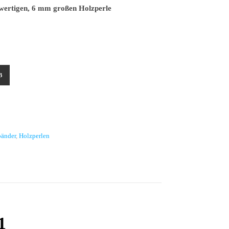
wertigen, 6 mm großen Holzperle
olzperlen – FRA 1041 Menge
B
bänder
,
Holzperlen
1