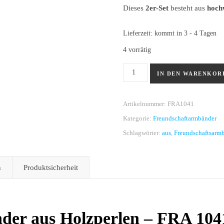
Dieses
2er-Set
besteht aus
hoch
Lieferzeit:
kommt in 3 - 4 Tagen
4 vorrätig
Freundschaftsarmbänder aus H
IN DEN WARENKOR
Artikelnummer:
FRA1041
Kategorie:
Freundschaftarmbänder
Schlagwörter:
aus
,
Freundschaftsarm
n
Produktsicherheit
der aus Holzperlen – FRA 104