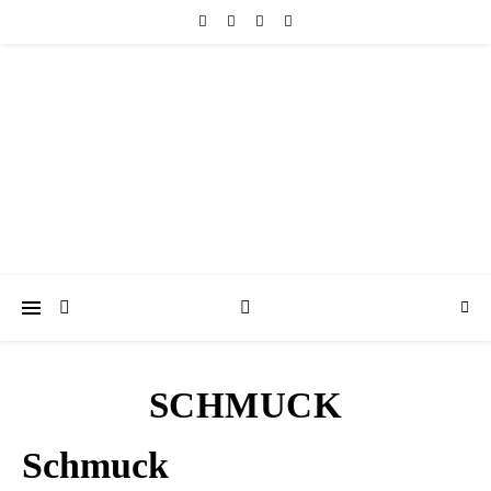
friedericke-design
Handgemachter Schmuck Berlin | Perlenschmuck & Natursteinschmuck
SCHMUCK
Schmuck