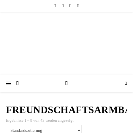
friedericke-design
Handgemachter Schmuck Berlin | Perlenschmuck & Natursteinschmuck
FREUNDSCHAFTSARMBÄ
Ergebnisse 1 – 9 von 43 werden angezeigt