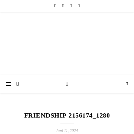
friedericke-design
Handgemachter Schmuck Berlin | Perlenschmuck & Natursteinschmuck
FRIENDSHIP-2156174_1280
Juni 11, 2024