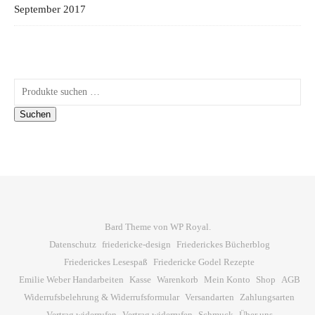
September 2017
Suchen nach:
Suchen
Bard Theme von
WP Royal
.
Datenschutz
friedericke-design
Friederickes Bücherblog
Friederickes Lesespaß
Friedericke Godel Rezepte
Emilie Weber Handarbeiten
Kasse
Warenkorb
Mein Konto
Shop
AGB
Widerrufsbelehrung & Widerrufsformular
Versandarten
Zahlungsarten
Vertrag widerrufen
Vertrag widerrufen
Schmuck
Über uns