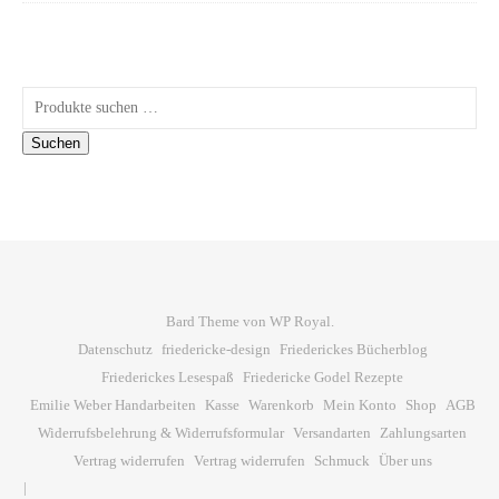
Suchen nach:
Suchen
Bard Theme von
WP Royal
.
Datenschutz
friedericke-design
Friederickes Bücherblog
Friederickes Lesespaß
Friedericke Godel Rezepte
Emilie Weber Handarbeiten
Kasse
Warenkorb
Mein Konto
Shop
AGB
Widerrufsbelehrung & Widerrufsformular
Versandarten
Zahlungsarten
Vertrag widerrufen
Vertrag widerrufen
Schmuck
Über uns