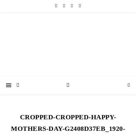
friedericke-design
Handgemachter Schmuck Berlin | Perlenschmuck & Natursteinschmuck
CROPPED-CROPPED-HAPPY-
MOTHERS-DAY-G2408D37EB_1920-