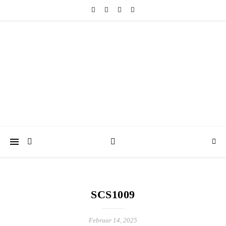
friedericke-design
Handgemachter Schmuck Berlin | Perlenschmuck & Natursteinschmuck
SCS1009
Februar 14, 2025