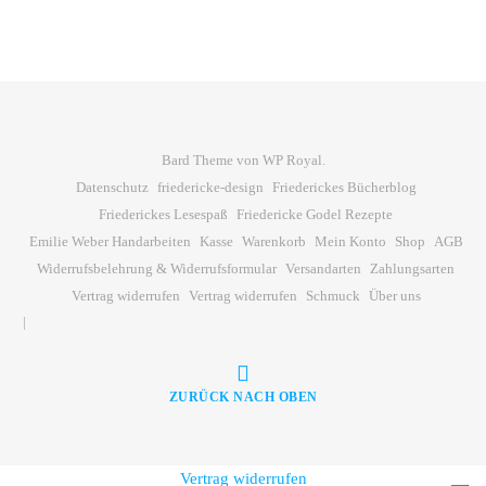
Bard Theme von
WP Royal
.
Datenschutz
friedericke-design
Friederickes Bücherblog
Friederickes Lesespaß
Friedericke Godel Rezepte
Emilie Weber Handarbeiten
Kasse
Warenkorb
Mein Konto
Shop
AGB
Widerrufsbelehrung & Widerrufsformular
Versandarten
Zahlungsarten
Vertrag widerrufen
Vertrag widerrufen
Schmuck
Über uns
ZURÜCK NACH OBEN
Vertrag widerrufen