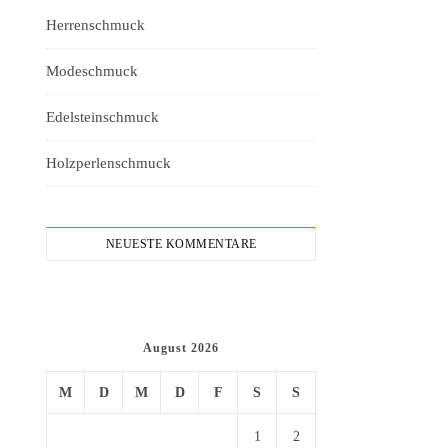
Herrenschmuck
Modeschmuck
Edelsteinschmuck
Holzperlenschmuck
NEUESTE KOMMENTARE
August 2026
M
D
M
D
F
S
S
1
2