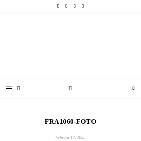
friedericke-design
Handgemachter Schmuck Berlin | Perlenschmuck & Natursteinschmuck
FRA1060-FOTO
Februar 12, 2025