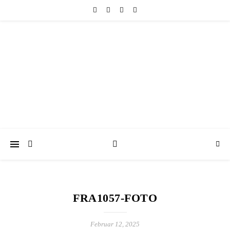
friedericke-design
Handgemachter Schmuck Berlin | Perlenschmuck & Natursteinschmuck
FRA1057-FOTO
Februar 12, 2025