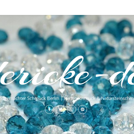
dericke-d
ndgemachter Schmuck Berlin | Perlenschmuck & Natursteinschm