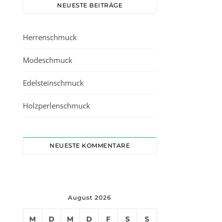
NEUESTE BEITRÄGE
Herrenschmuck
Modeschmuck
Edelsteinschmuck
Holzperlenschmuck
NEUESTE KOMMENTARE
August 2026
M
D
M
D
F
S
S