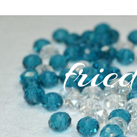
frie
Ha