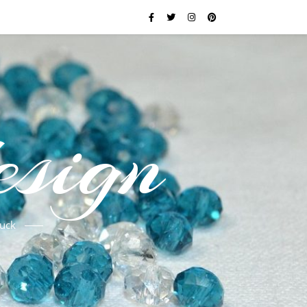
esign
uck