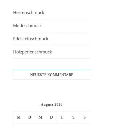
Herrenschmuck
Modeschmuck
Edelsteinschmuck
Holzperlenschmuck
NEUESTE KOMMENTARE
August 2026
M
D
M
D
F
S
S