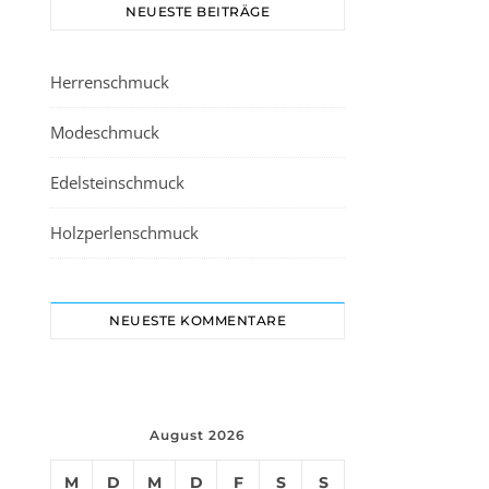
NEUESTE BEITRÄGE
Herrenschmuck
Modeschmuck
Edelsteinschmuck
Holzperlenschmuck
NEUESTE KOMMENTARE
August 2026
M
D
M
D
F
S
S