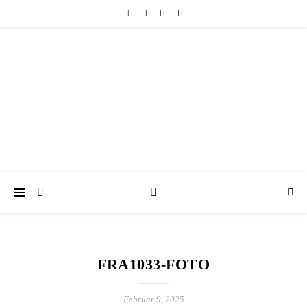
friedericke-design
Handgemachter Schmuck Berlin | Perlenschmuck & Natursteinschmuck
FRA1033-FOTO
Februar 9, 2025