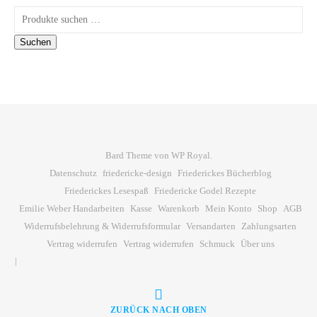
Suchen nach:
Suchen
Bard Theme von
WP Royal
.
Datenschutz
friedericke-design
Friederickes Bücherblog
Friederickes Lesespaß
Friedericke Godel Rezepte
Emilie Weber Handarbeiten
Kasse
Warenkorb
Mein Konto
Shop
AGB
Widerrufsbelehrung & Widerrufsformular
Versandarten
Zahlungsarten
Vertrag widerrufen
Vertrag widerrufen
Schmuck
Über uns
ZURÜCK NACH OBEN