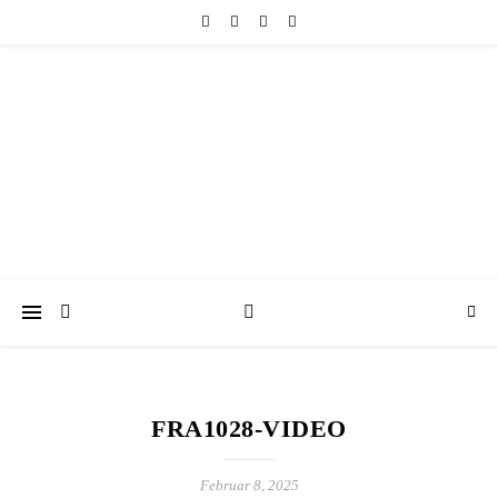
friedericke-design
Handgemachter Schmuck Berlin | Perlenschmuck & Natursteinschmuck
FRA1028-VIDEO
Februar 8, 2025