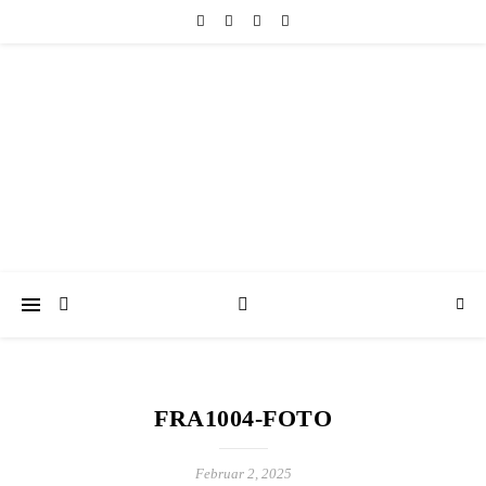
friedericke-design
Handgemachter Schmuck Berlin | Perlenschmuck & Natursteinschmuck
FRA1004-FOTO
Februar 2, 2025