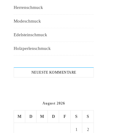
Herrenschmuck
Modeschmuck
Edelsteinschmuck
Holzperlenschmuck
NEUESTE KOMMENTARE
August 2026
M
D
M
D
F
S
S
1
2