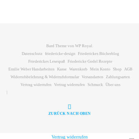
Bard Theme von
WP Royal
.
Datenschutz
friedericke-design
Friederickes Bücherblog
Friederickes Lesespaß
Friedericke Godel Rezepte
Emilie Weber Handarbeiten
Kasse
Warenkorb
Mein Konto
Shop
AGB
Widerrufsbelehrung & Widerrufsformular
Versandarten
Zahlungsarten
Vertrag widerrufen
Vertrag widerrufen
Schmuck
Über uns
ZURÜCK NACH OBEN
Vertrag widerrufen