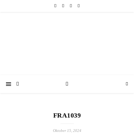
friedericke-design
Handgemachter Schmuck Berlin | Perlenschmuck & Natursteinschmuck
FRA1039
Oktober 15, 2024