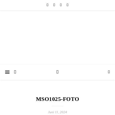
friedericke-design
Handgemachter Schmuck Berlin | Perlenschmuck & Natursteinschmuck
MSO1025-FOTO
Juni 11, 2024