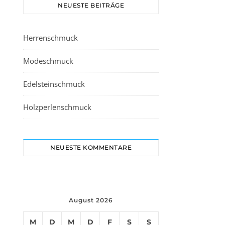
NEUESTE BEITRÄGE
Herrenschmuck
Modeschmuck
Edelsteinschmuck
Holzperlenschmuck
NEUESTE KOMMENTARE
August 2026
M
D
M
D
F
S
S