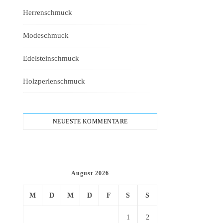
Herrenschmuck
Modeschmuck
Edelsteinschmuck
Holzperlenschmuck
NEUESTE KOMMENTARE
August 2026
M
D
M
D
F
S
S
1
2