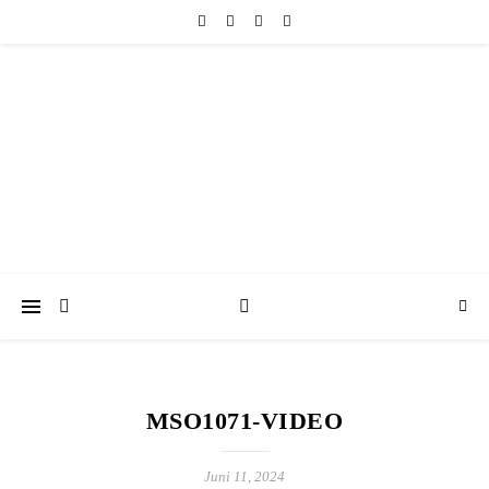
friedericke-design
Handgemachter Schmuck Berlin | Perlenschmuck & Natursteinschmuck
MSO1071-VIDEO
Juni 11, 2024