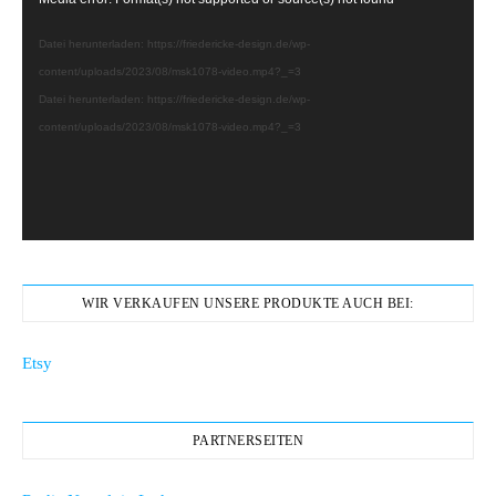
Player
Datei herunterladen: https://friedericke-design.de/wp-
content/uploads/2023/08/msk1078-video.mp4?_=3
Datei herunterladen: https://friedericke-design.de/wp-
content/uploads/2023/08/msk1078-video.mp4?_=3
WIR VERKAUFEN UNSERE PRODUKTE AUCH BEI:
Etsy
PARTNERSEITEN