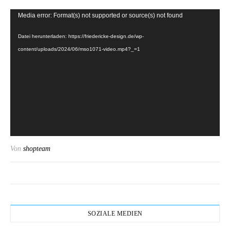
Video-
Media error: Format(s) not supported or source(s) not found
Player
Datei herunterladen: https://friedericke-design.de/wp-
content/uploads/2024/06/mso1071-video.mp4?_=1
Von
shopteam
SOZIALE MEDIEN