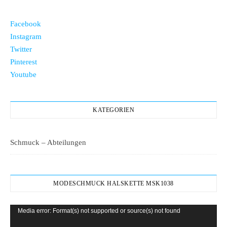
Facebook
Instagram
Twitter
Pinterest
Youtube
KATEGORIEN
Schmuck – Abteilungen
MODESCHMUCK HALSKETTE MSK1038
Video-
Media error: Format(s) not supported or source(s) not found
Player