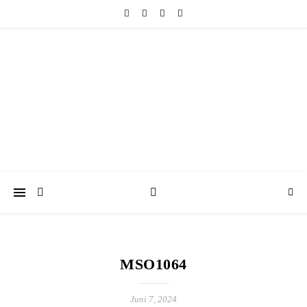
friedericke-design
Handgemachter Schmuck Berlin | Perlenschmuck & Natursteinschmuck
MSO1064
Juni 7, 2024