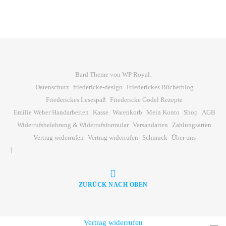
Bard Theme von
WP Royal
.
Datenschutz
friedericke-design
Friederickes Bücherblog
Friederickes Lesespaß
Friedericke Godel Rezepte
Emilie Weber Handarbeiten
Kasse
Warenkorb
Mein Konto
Shop
AGB
Widerrufsbelehrung & Widerrufsformular
Versandarten
Zahlungsarten
Vertrag widerrufen
Vertrag widerrufen
Schmuck
Über uns
ZURÜCK NACH OBEN
Vertrag widerrufen