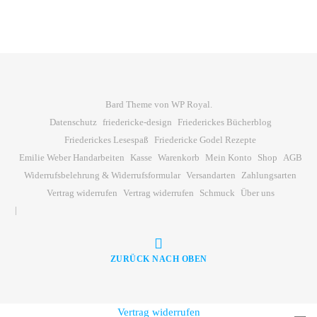
Bard Theme von
WP Royal
.
Datenschutz
friedericke-design
Friederickes Bücherblog
Friederickes Lesespaß
Friedericke Godel Rezepte
Emilie Weber Handarbeiten
Kasse
Warenkorb
Mein Konto
Shop
AGB
Widerrufsbelehrung & Widerrufsformular
Versandarten
Zahlungsarten
Vertrag widerrufen
Vertrag widerrufen
Schmuck
Über uns
ZURÜCK NACH OBEN
Vertrag widerrufen