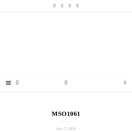
friedericke-design
Handgemachter Schmuck Berlin | Perlenschmuck & Natursteinschmuck
MSO1061
Juni 7, 2024