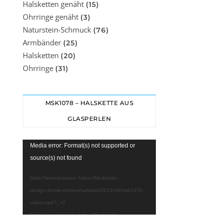
Halsketten genäht
(15)
Ohrringe genäht
(3)
Naturstein-Schmuck
(76)
Armbänder
(25)
Halsketten
(20)
Ohrringe
(31)
MSK1078 – HALSKETTE AUS
GLASPERLEN
Video-
Media error: Format(s) not supported or
Player
source(s) not found
Datei herunterladen: https://friedericke-
design.de/wp-content/uploads/2023/08/msk1078-
video.mp4?_=2
Datei herunterladen: https://friedericke-