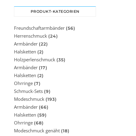
design.de/wp-content/uploads/2023/05/msk1038-
video.mp4?_=1
PRODUKT-KATEGORIEN
Freundschaftarmbänder
(56)
Herrenschmuck
(24)
Armbänder
(22)
Halsketten
(2)
Holzperlenschmuck
(35)
Armbänder
(17)
Halsketten
(2)
Ohrringe
(7)
Schmuck-Sets
(9)
Modeschmuck
(193)
Armbänder
(66)
Halsketten
(59)
Ohrringe
(68)
Modeschmuck genäht
(18)