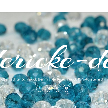
dericke-d
ndgemachter Schmuck Berlin | Perlenschmuck & Natursteinschm