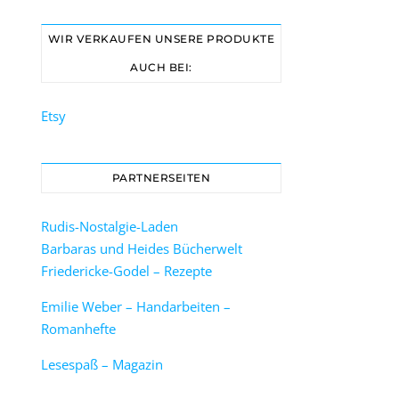
design.de/wp-content/uploads/2023/08/msk1078-
video.mp4?_=2
WIR VERKAUFEN UNSERE PRODUKTE
AUCH BEI:
Etsy
PARTNERSEITEN
Rudis-Nostalgie-Laden
Barbaras und Heides Bücherwelt
Friedericke-Godel – Rezepte
Emilie Weber – Handarbeiten –
Romanhefte
Lesespaß – Magazin