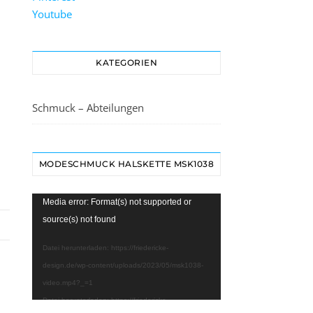
Youtube
KATEGORIEN
Schmuck – Abteilungen
MODESCHMUCK HALSKETTE MSK1038
Video-
Media error: Format(s) not supported or
Player
source(s) not found
Datei herunterladen: https://friedericke-
design.de/wp-content/uploads/2023/05/msk1038-
video.mp4?_=1
Datei herunterladen: https://friedericke-