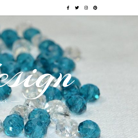
esign
uck