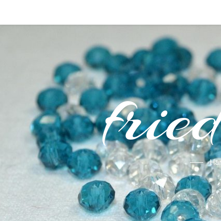
frie
Ha