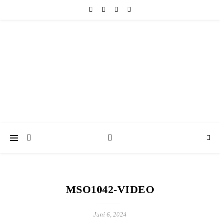
friedericke-design
Handgemachter Schmuck Berlin | Perlenschmuck & Natursteinschmuck
MSO1042-VIDEO
Juni 6, 2024