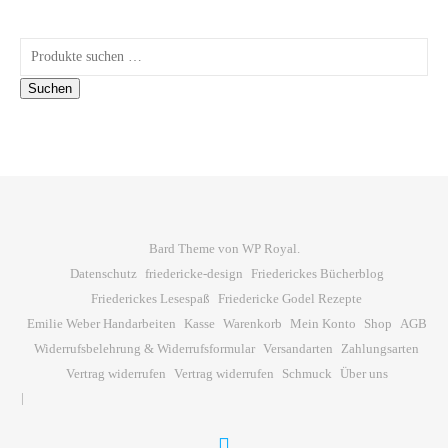
Suchen nach:
Suchen
Bard Theme von
WP Royal
.
Datenschutz
friedericke-design
Friederickes Bücherblog
Friederickes Lesespaß
Friedericke Godel Rezepte
Emilie Weber Handarbeiten
Kasse
Warenkorb
Mein Konto
Shop
AGB
Widerrufsbelehrung & Widerrufsformular
Versandarten
Zahlungsarten
Vertrag widerrufen
Vertrag widerrufen
Schmuck
Über uns