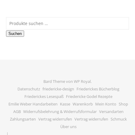
Suchen nach:
Suchen
Bard Theme von
WP Royal
.
Datenschutz
friedericke-design
Friederickes Bücherblog
Friederickes Lesespaß
Friedericke Godel Rezepte
Emilie Weber Handarbeiten
Kasse
Warenkorb
Mein Konto
Shop
AGB
Widerrufsbelehrung & Widerrufsformular
Versandarten
Zahlungsarten
Vertrag widerrufen
Vertrag widerrufen
Schmuck
Über uns