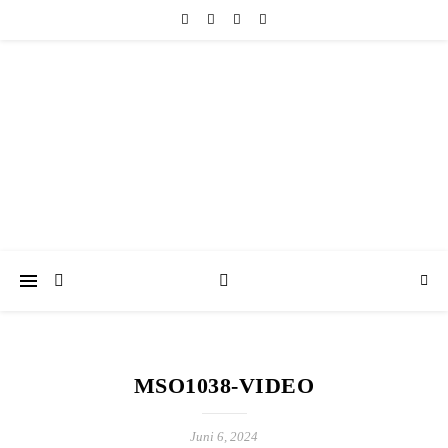
friedericke-design
Handgemachter Schmuck Berlin | Perlenschmuck & Natursteinschmuck
MSO1038-VIDEO
Juni 6, 2024