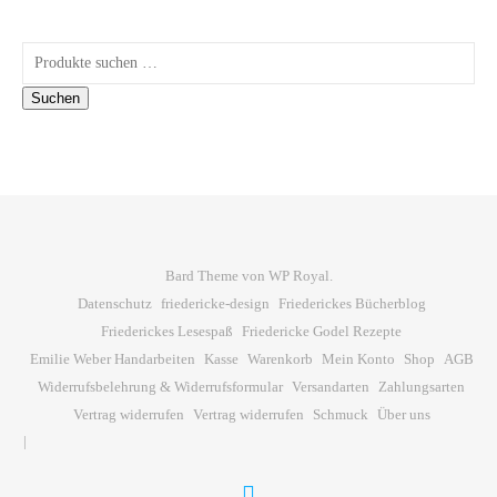
Suchen nach:
Suchen
Bard Theme von
WP Royal
.
Datenschutz
friedericke-design
Friederickes Bücherblog
Friederickes Lesespaß
Friedericke Godel Rezepte
Emilie Weber Handarbeiten
Kasse
Warenkorb
Mein Konto
Shop
AGB
Widerrufsbelehrung & Widerrufsformular
Versandarten
Zahlungsarten
Vertrag widerrufen
Vertrag widerrufen
Schmuck
Über uns