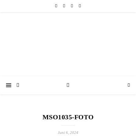
friedericke-design
Handgemachter Schmuck Berlin | Perlenschmuck & Natursteinschmuck
MSO1035-FOTO
Juni 6, 2024