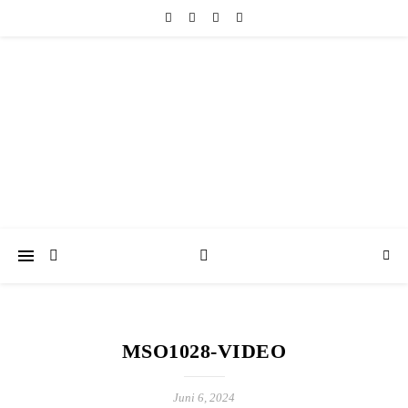
friedericke-design
Handgemachter Schmuck Berlin | Perlenschmuck & Natursteinschmuck
MSO1028-VIDEO
Juni 6, 2024