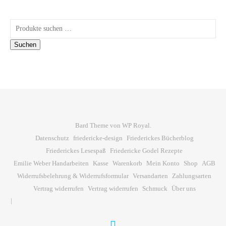
Suchen nach:
Suchen
Bard Theme von
WP Royal
.
Datenschutz
friedericke-design
Friederickes Bücherblog
Friederickes Lesespaß
Friedericke Godel Rezepte
Emilie Weber Handarbeiten
Kasse
Warenkorb
Mein Konto
Shop
AGB
Widerrufsbelehrung & Widerrufsformular
Versandarten
Zahlungsarten
Vertrag widerrufen
Vertrag widerrufen
Schmuck
Über uns