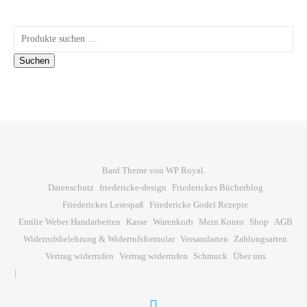
Suchen nach:
Suchen
Bard Theme von
WP Royal
.
Datenschutz
friedericke-design
Friederickes Bücherblog
Friederickes Lesespaß
Friedericke Godel Rezepte
Emilie Weber Handarbeiten
Kasse
Warenkorb
Mein Konto
Shop
AGB
Widerrufsbelehrung & Widerrufsformular
Versandarten
Zahlungsarten
Vertrag widerrufen
Vertrag widerrufen
Schmuck
Über uns