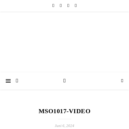
friedericke-design
Handgemachter Schmuck Berlin | Perlenschmuck & Natursteinschmuck
MSO1017-VIDEO
Juni 6, 2024