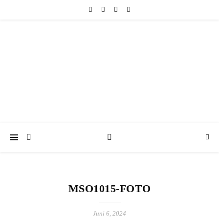
friedericke-design
Handgemachter Schmuck Berlin | Perlenschmuck & Natursteinschmuck
MSO1015-FOTO
Juni 6, 2024