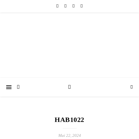
friedericke-design
Handgemachter Schmuck Berlin | Perlenschmuck & Natursteinschmuck
HAB1022
Mai 22, 2024