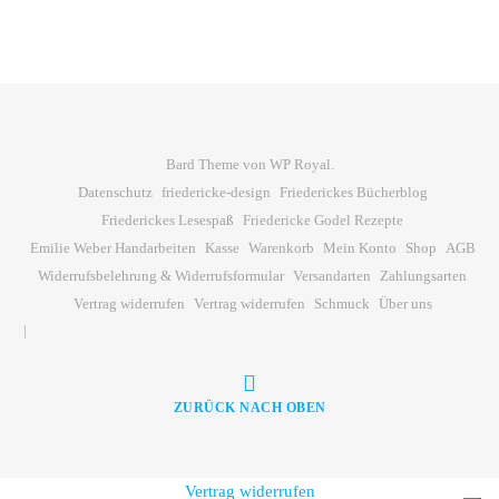
Bard Theme von
WP Royal
.
Datenschutz
friedericke-design
Friederickes Bücherblog
Friederickes Lesespaß
Friedericke Godel Rezepte
Emilie Weber Handarbeiten
Kasse
Warenkorb
Mein Konto
Shop
AGB
Widerrufsbelehrung & Widerrufsformular
Versandarten
Zahlungsarten
Vertrag widerrufen
Vertrag widerrufen
Schmuck
Über uns
ZURÜCK NACH OBEN
Vertrag widerrufen