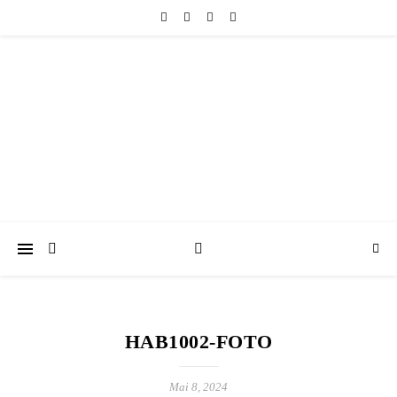
friedericke-design
Handgemachter Schmuck Berlin | Perlenschmuck & Natursteinschmuck
HAB1002-FOTO
Mai 8, 2024