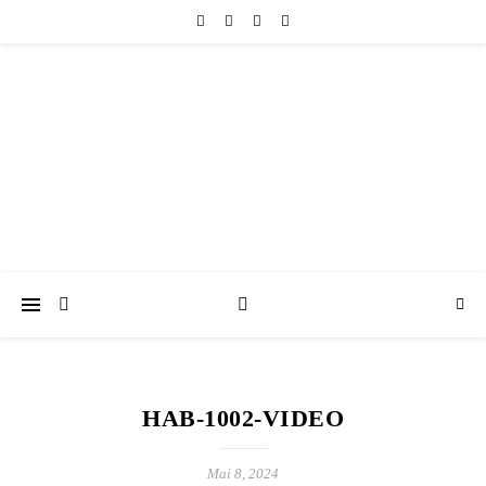
friedericke-design
Handgemachter Schmuck Berlin | Perlenschmuck & Natursteinschmuck
HAB-1002-VIDEO
Mai 8, 2024