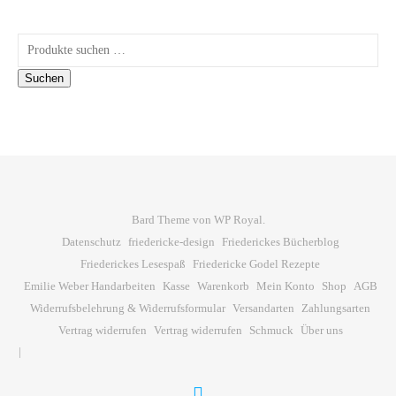
Suchen nach:
Suchen
Bard Theme von
WP Royal
.
Datenschutz
friedericke-design
Friederickes Bücherblog
Friederickes Lesespaß
Friedericke Godel Rezepte
Emilie Weber Handarbeiten
Kasse
Warenkorb
Mein Konto
Shop
AGB
Widerrufsbelehrung & Widerrufsformular
Versandarten
Zahlungsarten
Vertrag widerrufen
Vertrag widerrufen
Schmuck
Über uns