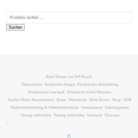
Suchen nach:
Suchen
Bard Theme von
WP Royal
.
Datenschutz
friedericke-design
Friederickes Bücherblog
Friederickes Lesespaß
Friedericke Godel Rezepte
Emilie Weber Handarbeiten
Kasse
Warenkorb
Mein Konto
Shop
AGB
Widerrufsbelehrung & Widerrufsformular
Versandarten
Zahlungsarten
Vertrag widerrufen
Vertrag widerrufen
Schmuck
Über uns