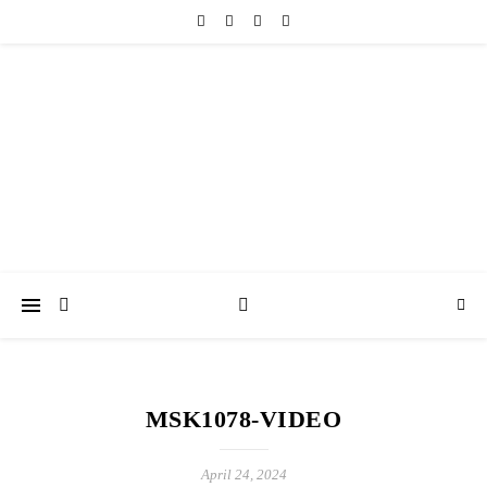
friedericke-design
Handgemachter Schmuck Berlin | Perlenschmuck & Natursteinschmuck
MSK1078-VIDEO
April 24, 2024