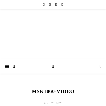
friedericke-design
Handgemachter Schmuck Berlin | Perlenschmuck & Natursteinschmuck
MSK1060-VIDEO
April 24, 2024