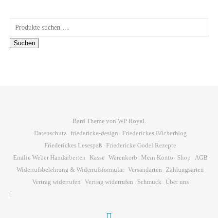
Suchen nach:
Suchen
Bard Theme von
WP Royal
.
Datenschutz
friedericke-design
Friederickes Bücherblog
Friederickes Lesespaß
Friedericke Godel Rezepte
Emilie Weber Handarbeiten
Kasse
Warenkorb
Mein Konto
Shop
AGB
Widerrufsbelehrung & Widerrufsformular
Versandarten
Zahlungsarten
Vertrag widerrufen
Vertrag widerrufen
Schmuck
Über uns