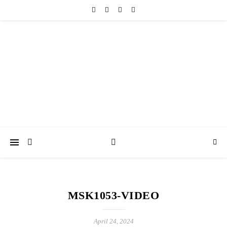
friedericke-design
Handgemachter Schmuck Berlin | Perlenschmuck & Natursteinschmuck
MSK1053-VIDEO
April 24, 2024