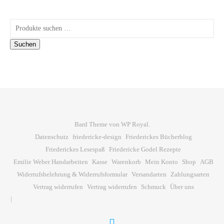
Suchen nach:
Suchen
Bard Theme von
WP Royal
.
Datenschutz
friedericke-design
Friederickes Bücherblog
Friederickes Lesespaß
Friedericke Godel Rezepte
Emilie Weber Handarbeiten
Kasse
Warenkorb
Mein Konto
Shop
AGB
Widerrufsbelehrung & Widerrufsformular
Versandarten
Zahlungsarten
Vertrag widerrufen
Vertrag widerrufen
Schmuck
Über uns