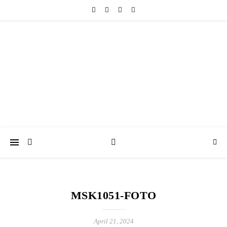
friedericke-design
Handgemachter Schmuck Berlin | Perlenschmuck & Natursteinschmuck
MSK1051-FOTO
April 21, 2024