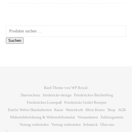
Suchen nach:
Suchen
Bard Theme von
WP Royal
.
Datenschutz
friedericke-design
Friederickes Bücherblog
Friederickes Lesespaß
Friedericke Godel Rezepte
Emilie Weber Handarbeiten
Kasse
Warenkorb
Mein Konto
Shop
AGB
Widerrufsbelehrung & Widerrufsformular
Versandarten
Zahlungsarten
Vertrag widerrufen
Vertrag widerrufen
Schmuck
Über uns