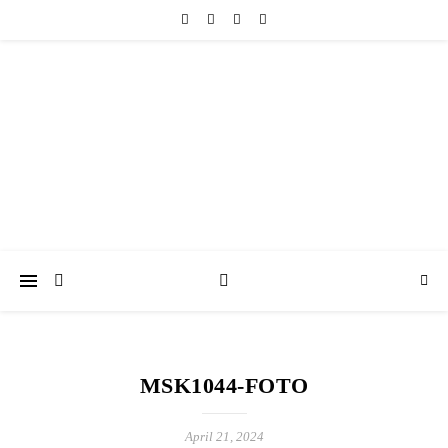
friedericke-design
Handgemachter Schmuck Berlin | Perlenschmuck & Natursteinschmuck
MSK1044-FOTO
April 21, 2024