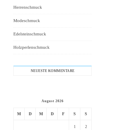
Herrenschmuck
Modeschmuck
Edelsteinschmuck
Holzperlenschmuck
NEUESTE KOMMENTARE
August 2026
M
D
M
D
F
S
S
1
2