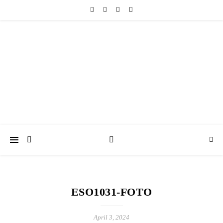
friedericke-design
Handgemachter Schmuck Berlin | Perlenschmuck & Natursteinschmuck
ESO1031-FOTO
April 3, 2024