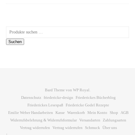
Suchen nach:
Suchen
Bard Theme von
WP Royal
.
Datenschutz
friedericke-design
Friederickes Bücherblog
Friederickes Lesespaß
Friedericke Godel Rezepte
Emilie Weber Handarbeiten
Kasse
Warenkorb
Mein Konto
Shop
AGB
Widerrufsbelehrung & Widerrufsformular
Versandarten
Zahlungsarten
Vertrag widerrufen
Vertrag widerrufen
Schmuck
Über uns