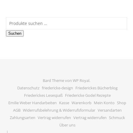
Suchen nach:
Suchen
Bard Theme von
WP Royal
.
Datenschutz
friedericke-design
Friederickes Bücherblog
Friederickes Lesespaß
Friedericke Godel Rezepte
Emilie Weber Handarbeiten
Kasse
Warenkorb
Mein Konto
Shop
AGB
Widerrufsbelehrung & Widerrufsformular
Versandarten
Zahlungsarten
Vertrag widerrufen
Vertrag widerrufen
Schmuck
Über uns