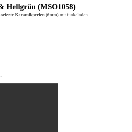
n & Hellgrün (MSO1058)
rmorierte Keramikperlen (6mm)
mit funkelnden
.