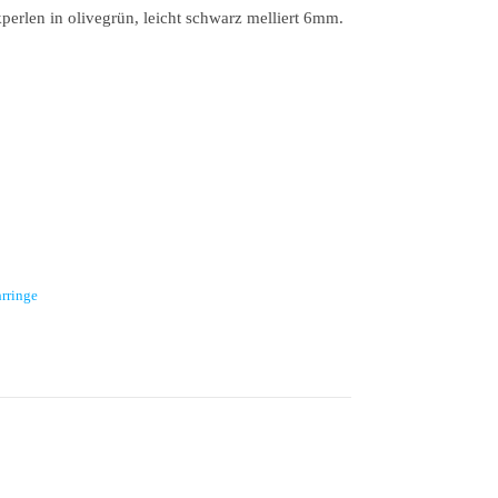
erlen in olivegrün, leicht schwarz melliert 6mm.
 MSO 1058 Menge
rringe