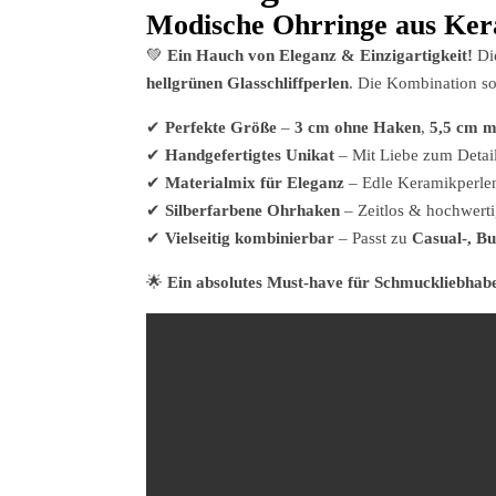
Modische Ohrringe aus Ker
💚
Ein Hauch von Eleganz & Einzigartigkeit!
Die
hellgrünen Glasschliffperlen
. Die Kombination sor
✔
Perfekte Größe
–
3 cm ohne Haken
,
5,5 cm m
✔
Handgefertigtes Unikat
– Mit Liebe zum Detail
✔
Materialmix für Eleganz
– Edle Keramikperlen
✔
Silberfarbene Ohrhaken
– Zeitlos & hochwert
✔
Vielseitig kombinierbar
– Passt zu
Casual-, Bu
🌟
Ein absolutes Must-have für Schmuckliebhab