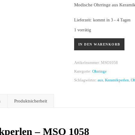
Modische Ohrringe aus Keramikp
Lieferzeit:
kommt in 3 - 4 Tagen
1 vorrätig
Ohrringe aus Keramikperlen -
IN DEN WARENKORB
Artikelnummer:
MSO1058
Kategorie:
Ohrringe
Schlagwörter:
aus
,
Keramikperlen
,
Oh
n
Produktsicherheit
kperlen – MSO 1058