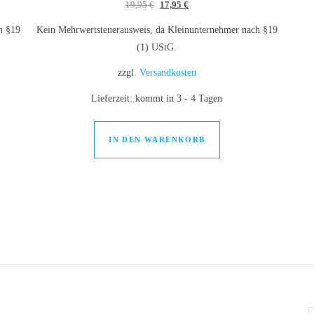
 18,95 €
: 15,95 €.
Ursprünglicher Preis war: 19,95 €
Aktueller Preis ist: 17,95 €.
19,95
€
17,95
€
h §19
Kein Mehrwertsteuerausweis, da Kleinunternehmer nach §19
(1) UStG.
zzgl.
Versandkosten
Lieferzeit:
kommt in 3 - 4 Tagen
IN DEN WARENKORB