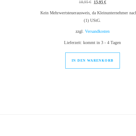
Ursprünglicher Preis war:
Aktueller Preis ist
18,95
€
15,95
€
Kein Mehrwertsteuerausweis, da Kleinunternehmer nac
(1) UStG.
zzgl.
Versandkosten
Lieferzeit:
kommt in 3 - 4 Tagen
IN DEN WARENKORB