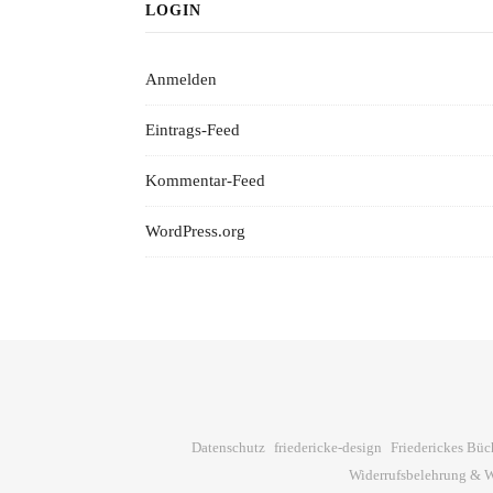
LOGIN
Anmelden
Eintrags-Feed
Kommentar-Feed
WordPress.org
Datenschutz
friedericke-design
Friederickes Büc
Widerrufsbelehrung & W