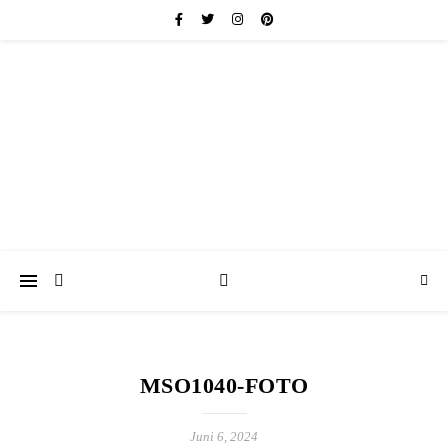
friedericke-design
Handgemachter Schmuck Berlin | Perlenschmuck & Natursteinschmuck
MSO1040-FOTO
Juni 6, 2024