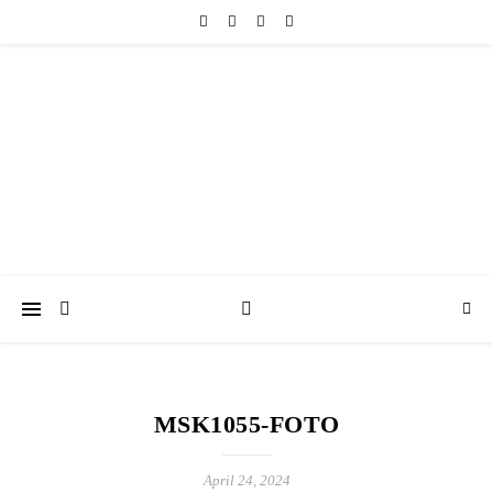
friedericke-design
Handgemachter Schmuck Berlin | Perlenschmuck & Natursteinschmuck
MSK1055-FOTO
April 24, 2024