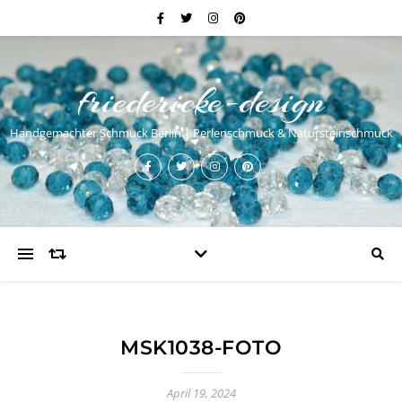
friedericke-design
Handgemachter Schmuck Berlin | Perlenschmuck & Natursteinschmuck
MSK1038-FOTO
April 19, 2024